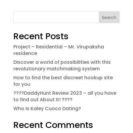
Search
Recent Posts
Project – Residential – Mr. Virupaksha
residence
Discover a world of possibilities with this
revolutionary matchmaking system
How to find the best discreet hookup site
for you
????DaddyHunt Review 2023 – all you have
to find out About It! ????
Who Is Kaley Cuoco Dating?
Recent Comments