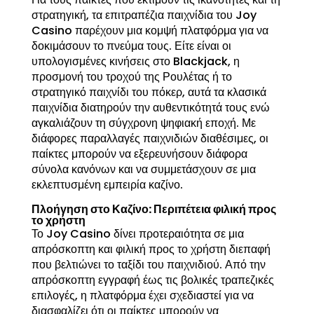
στρατηγική, τα επιτραπέζια παιχνίδια του Joy
Casino παρέχουν μια κομψή πλατφόρμα για να
δοκιμάσουν το πνεύμα τους. Είτε είναι οι
υπολογισμένες κινήσεις στο Blackjack, η
προσμονή του τροχού της Ρουλέτας ή το
στρατηγικό παιχνίδι του πόκερ, αυτά τα κλασικά
παιχνίδια διατηρούν την αυθεντικότητά τους ενώ
αγκαλιάζουν τη σύγχρονη ψηφιακή εποχή. Με
διάφορες παραλλαγές παιχνιδιών διαθέσιμες, οι
παίκτες μπορούν να εξερευνήσουν διάφορα
σύνολα κανόνων και να συμμετάσχουν σε μια
εκλεπτυσμένη εμπειρία καζίνο.
Πλοήγηση στο Καζίνο: Περιπέτεια φιλική προς
το χρήστη
Το Joy Casino δίνει προτεραιότητα σε μια
απρόσκοπτη και φιλική προς το χρήστη διεπαφή
που βελτιώνει το ταξίδι του παιχνιδιού. Από την
απρόσκοπτη εγγραφή έως τις βολικές τραπεζικές
επιλογές, η πλατφόρμα έχει σχεδιαστεί για να
διασφαλίζει ότι οι παίκτες μπορούν να