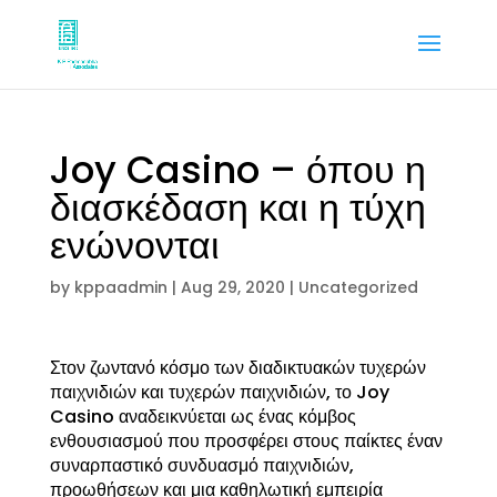
Joy Casino – όπου η
διασκέδαση και η τύχη
ενώνονται
by
kppaadmin
|
Aug 29, 2020
|
Uncategorized
Στον ζωντανό κόσμο των διαδικτυακών τυχερών
παιχνιδιών και τυχερών παιχνιδιών, το Joy
Casino αναδεικνύεται ως ένας κόμβος
ενθουσιασμού που προσφέρει στους παίκτες έναν
συναρπαστικό συνδυασμό παιχνιδιών,
προωθήσεων και μια καθηλωτική εμπειρία