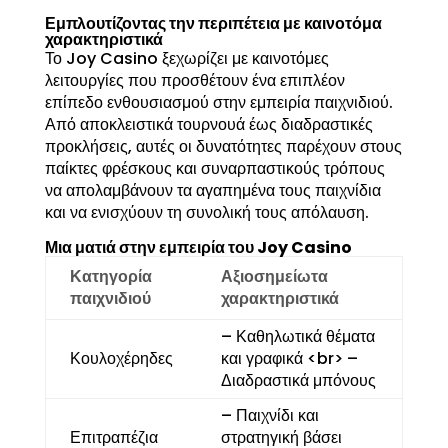
Εμπλουτίζοντας την περιπέτεια με καινοτόμα
χαρακτηριστικά
Το Joy Casino ξεχωρίζει με καινοτόμες
λειτουργίες που προσθέτουν ένα επιπλέον
επίπεδο ενθουσιασμού στην εμπειρία παιχνιδιού.
Από αποκλειστικά τουρνουά έως διαδραστικές
προκλήσεις, αυτές οι δυνατότητες παρέχουν στους
παίκτες φρέσκους και συναρπαστικούς τρόπους
να απολαμβάνουν τα αγαπημένα τους παιχνίδια
και να ενισχύουν τη συνολική τους απόλαυση.
Μια ματιά στην εμπειρία του Joy Casino
Κατηγορία
Αξιοσημείωτα
παιχνιδιού
χαρακτηριστικά
– Καθηλωτικά θέματα
Κουλοχέρηδες
και γραφικά
<br>
–
Διαδραστικά μπόνους
– Παιχνίδι και
Επιτραπέζια
στρατηγική βάσει