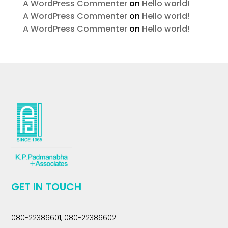
A WordPress Commenter
on
Hello world!
A WordPress Commenter
on
Hello world!
A WordPress Commenter
on
Hello world!
GET IN TOUCH
080-22386601, 080-22386602